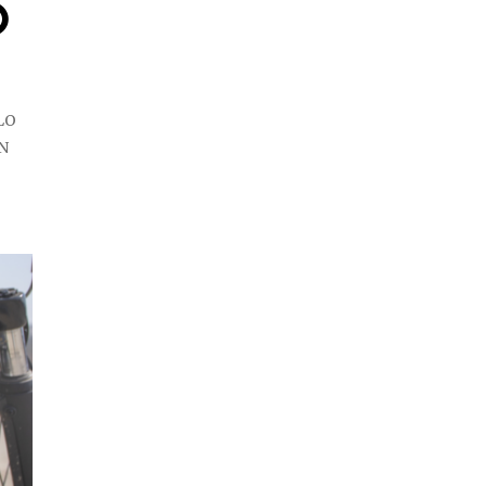
O
ELO
ON