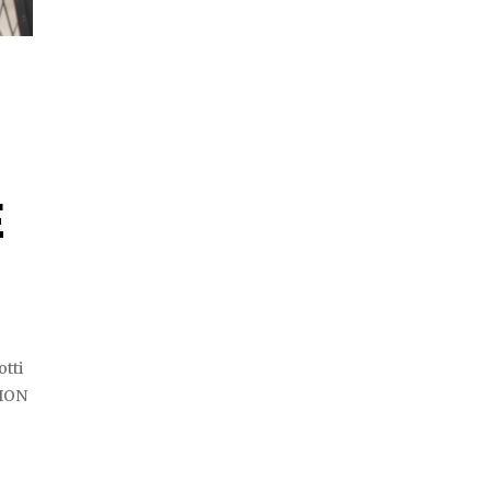
É
otti
ION