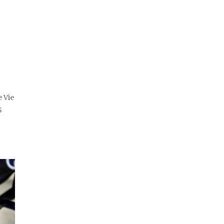
e Vie
S